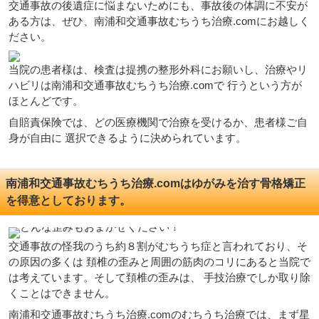
交通事故の後遺症に悩まないためにも、事故後の体調に不安が
ある方は、ぜひ、南浦和交通事故むちうち治療.comにお越しく
ださい。
当院の患者様は、検査は提携の整形外科にお願いし、治療やリ
ハビリは南浦和交通事故むちうち治療.comで 行うという方が
ほとんどです。
自賠責保険では、どの医療機関で治療を受けるか、患者様ご自
身が自由に 選択できるように決められています。
南浦和交通事故むちうち治療.comはゆがみを治す骨格矯正
を得意としております。
交通事故の怪我のうち約８割がむちうち症と言われており、そ
の原因の多くは 頚椎の歪みと周囲の筋肉のコリにあると当院で
は考えています。そして頚椎の歪みは、 手技治療でしか取り除
くことはできません。
南浦和交通事故むちうち治療.comのむちうち治療では、まず星