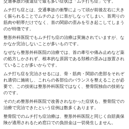
交通事故の後遺症で最も多い症状は「ムチ打ち症」です。
ムチ打ち症とは、交通事故の衝撃によって頭が前後左右に大き
く振られることでムチのように首がしなってしまい、首周りの
筋肉や靭帯だけでなく、首の関節の歪みを引き起こしてしまう
のが特徴です。
整形外科医院でもムチ打ち症の治療は実施されていますが、な
かなか完治しないことが多いものです。
なぜなら整形外科医院の治療では、首の牽引や痛み止めなど薬
の処方しかされず、根本的な原因である頚椎の歪みは放置され
ていることが多いからです。
ムチ打ち症を完治させるには、骨・筋肉・関節の患部をそれぞ
れ適切に施術し、これらの各部位のバランスを整えることが必
要で、この技術は整形外科医院ではなく、整骨院独自の技術な
のです。
そのため整形外科医院で改善されなかった症状も、整骨院での
治療で完治できたという症例は数多くあります。
整骨院でのムチ打ち症治療は、整形外科医院と同じく自賠責保
険が適用されるため窓口での負担金は一切発生しません。