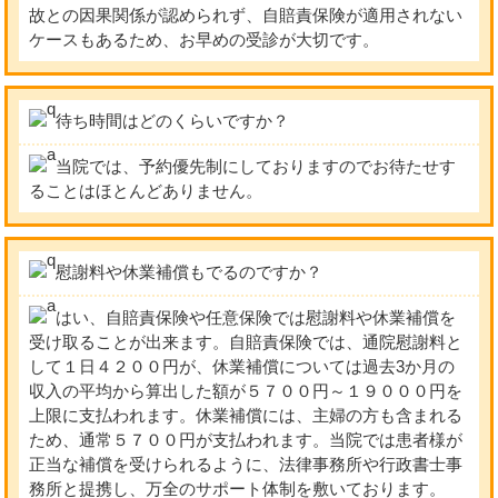
故との因果関係が認められず、自賠責保険が適用されない
ケースもあるため、お早めの受診が大切です。
待ち時間はどのくらいですか？
当院では、予約優先制にしておりますのでお待たせす
ることはほとんどありません。
慰謝料や休業補償もでるのですか？
はい、自賠責保険や任意保険では慰謝料や休業補償を
受け取ることが出来ます。自賠責保険では、通院慰謝料と
して１日４２００円が、休業補償については過去3か月の
収入の平均から算出した額が５７００円～１９０００円を
上限に支払われます。休業補償には、主婦の方も含まれる
ため、通常５７００円が支払われます。当院では患者様が
正当な補償を受けられるように、法律事務所や行政書士事
務所と提携し、万全のサポート体制を敷いております。